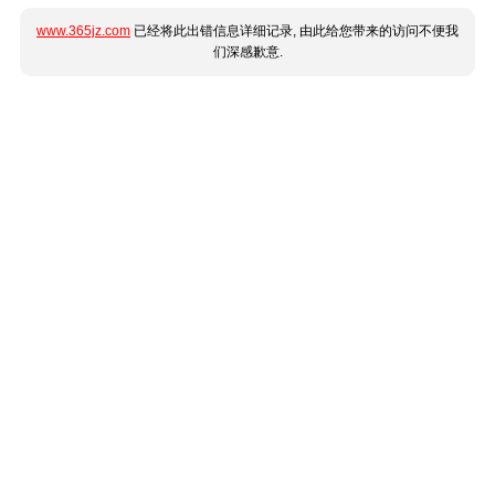
www.365jz.com
已经将此出错信息详细记录, 由此给您带来的访问不便我
们深感歉意.