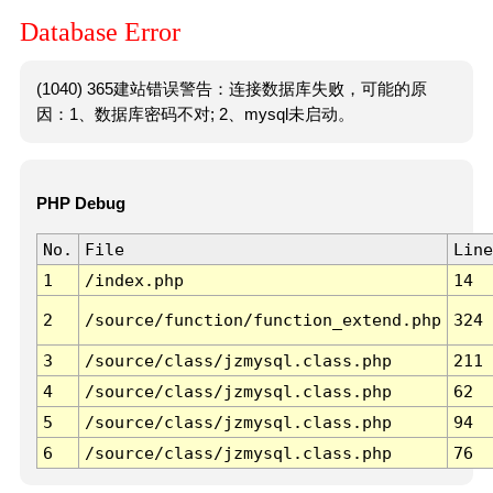
Database Error
(1040) 365建站错误警告：连接数据库失败，可能的原
因：1、数据库密码不对; 2、mysql未启动。
PHP Debug
No.
File
Line
1
/index.php
14
2
/source/function/function_extend.php
324
3
/source/class/jzmysql.class.php
211
4
/source/class/jzmysql.class.php
62
5
/source/class/jzmysql.class.php
94
6
/source/class/jzmysql.class.php
76