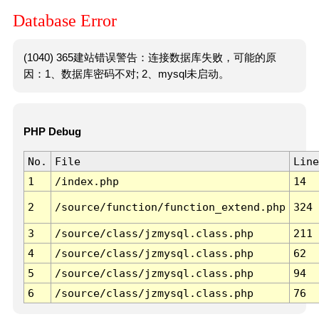
Database Error
(1040) 365建站错误警告：连接数据库失败，可能的原
因：1、数据库密码不对; 2、mysql未启动。
PHP Debug
No.
File
Line
1
/index.php
14
2
/source/function/function_extend.php
324
3
/source/class/jzmysql.class.php
211
4
/source/class/jzmysql.class.php
62
5
/source/class/jzmysql.class.php
94
6
/source/class/jzmysql.class.php
76