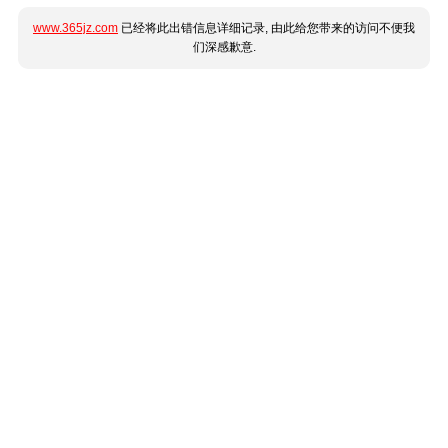
www.365jz.com
已经将此出错信息详细记录, 由此给您带来的访问不便我
们深感歉意.