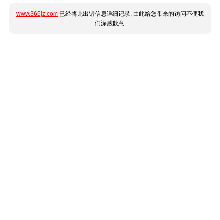
www.365jz.com
已经将此出错信息详细记录, 由此给您带来的访问不便我
们深感歉意.