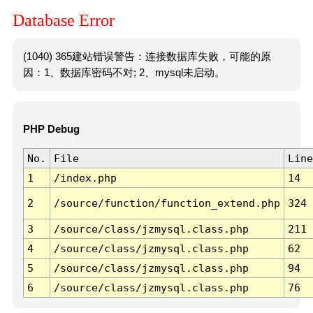
Database Error
(1040) 365建站错误警告：连接数据库失败，可能的原
因：1、数据库密码不对; 2、mysql未启动。
PHP Debug
No.
File
Line
1
/index.php
14
2
/source/function/function_extend.php
324
3
/source/class/jzmysql.class.php
211
4
/source/class/jzmysql.class.php
62
5
/source/class/jzmysql.class.php
94
6
/source/class/jzmysql.class.php
76