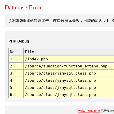
Database Error
(1040) 365建站错误警告：连接数据库失败，可能的原因：1、数
PHP Debug
No.
File
1
/index.php
2
/source/function/function_extend.php
3
/source/class/jzmysql.class.php
4
/source/class/jzmysql.class.php
5
/source/class/jzmysql.class.php
6
/source/class/jzmysql.class.php
www.365jz.com
已经将此