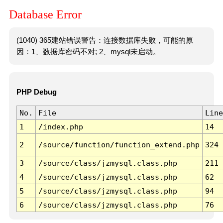
Database Error
(1040) 365建站错误警告：连接数据库失败，可能的原
因：1、数据库密码不对; 2、mysql未启动。
PHP Debug
No.
File
Line
1
/index.php
14
2
/source/function/function_extend.php
324
3
/source/class/jzmysql.class.php
211
4
/source/class/jzmysql.class.php
62
5
/source/class/jzmysql.class.php
94
6
/source/class/jzmysql.class.php
76