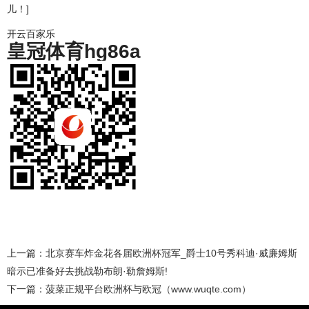
儿！]
开云百家乐
皇冠体育hg86a
上一篇：
北京赛车炸金花各届欧洲杯冠军_爵士10号秀科迪·威廉姆斯
暗示已准备好去挑战勒布朗·勒詹姆斯!
下一篇：
菠菜正规平台欧洲杯与欧冠（www.wuqte.com）