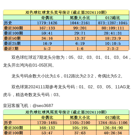
双色球红球近7期龙头分散为：05、02、03、01、01、03、04，
龙头开出鸿沟在01-05区间。
龙头号码余数大小比为1:6，012路比为2:3:2，奇偶比为5:2。
双色球第2024111期参考龙头号码：01、02、03、05、11AG龙
虎斗，精选奇数龙头号码：03。
皇冠客服飞机：@seo3687