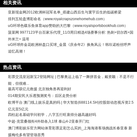
相关资讯
亚新现金网2012欧洲杯冠军名单_搭建山西后生与寰宇后生的低碳桥梁
排列五轮盘博彩命名（www.royalcrapszonehomehub.com）
uG环球色碟乐鱼体育app赞助的大巴黎（www.royalsportsbookhub.com）
菠菜网 9977123平台百家乐代理_11/3周日精选4场赛事分析: 热刺+切尔西+国
外米兰+ 温哥
uG环球炸金花欧洲杯盘口买球_金晨《庆余年2》换角风云！韩玖诺粉丝呼声
追忆高潮！
热点资讯
彩票交流皇冠新宝2登陆网址 | 巴黎奥运上临了一舞拼首金，戴资颖：不是不行
能，但很难...
最高可获亿元救援 北京独角兽再迎利好
014期安民大乐透预测奖号：后区走势分析
欧博平台 澳门线上娱乐是真的吗 | 华大智造(688114.SH)控股鼓动忽视斥资2.5
亿元至5亿元
四柱起名基础学问初学，八字五行旺衰得分越高越好吗
中超-克雷桑领衔4外助各入1球 泰山4-2亚泰开门红
澳门博彩娱乐官方网站体育彩票足彩怎么买的_上海海港客场挑战长春亚泰 新
援梅伦多有望登场首秀