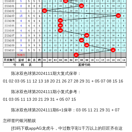
陈冰双色球第2024111期大复式保举：
01 02 03 05 11 12 13 18 20 21 26 27 28 29 31 + 05 07 08 15 16
陈冰双色球第2024111期小复式参考：
01 03 05 11 13 20 21 29 31 + 05 07 15
陈冰双色球第2024111期6+1保举：03 05 11 21 29 31 + 07
怎样签约银河酷娱
[扫码下载appAG龙虎斗，中过数字彩1千万以上的巨匠齐在这