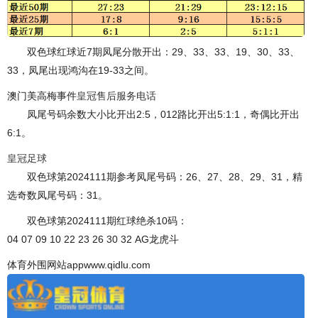
双色球红球近7期凤尾分散开出：29、33、33、19、30、33、
33，凤尾出现鸿沟在19-33之间。
澳门美高梅事件
皇冠售后服务电话
凤尾号码余数大小比开出2:5，012路比开出5:1:1，奇偶比开出
6:1。
皇冠足球
双色球第2024111期参考凤尾号码：26、27、28、29、31，精
选奇数凤尾号码：31。
双色球第2024111期红球绝杀10码：
04 07 09 10 22 23 26 30 32 AG龙虎斗
体育外围网站appwww.qidlu.com