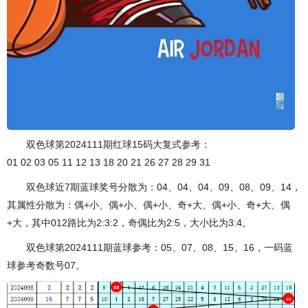
双色球第2024111期红球15码大复式参考：
01 02 03 05 11 12 13 18 20 21 26 27 28 29 31
双色球近7期蓝球奖号分散为：04、04、04、09、08、09、14，
其属性分散为：偶+小、偶+小、偶+小、奇+大、偶+小、奇+大、偶
+大，其中012路比为2:3:2，奇偶比为2:5，大小比为3:4。
双色球第2024111期蓝球参考：05、07、08、15、16，一码蓝
球参考奇数号07。