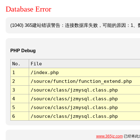
Database Error
(1040) 365建站错误警告：连接数据库失败，可能的原因：1、数
PHP Debug
No.
File
1
/index.php
2
/source/function/function_extend.php
3
/source/class/jzmysql.class.php
4
/source/class/jzmysql.class.php
5
/source/class/jzmysql.class.php
6
/source/class/jzmysql.class.php
www.365jz.com
已经将此