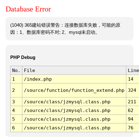
Database Error
(1040) 365建站错误警告：连接数据库失败，可能的原
因：1、数据库密码不对; 2、mysql未启动。
PHP Debug
No.
File
Line
1
/index.php
14
2
/source/function/function_extend.php
324
3
/source/class/jzmysql.class.php
211
4
/source/class/jzmysql.class.php
62
5
/source/class/jzmysql.class.php
94
6
/source/class/jzmysql.class.php
76