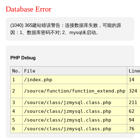
Database Error
(1040) 365建站错误警告：连接数据库失败，可能的原
因：1、数据库密码不对; 2、mysql未启动。
PHP Debug
No.
File
Line
1
/index.php
14
2
/source/function/function_extend.php
324
3
/source/class/jzmysql.class.php
211
4
/source/class/jzmysql.class.php
62
5
/source/class/jzmysql.class.php
94
6
/source/class/jzmysql.class.php
76