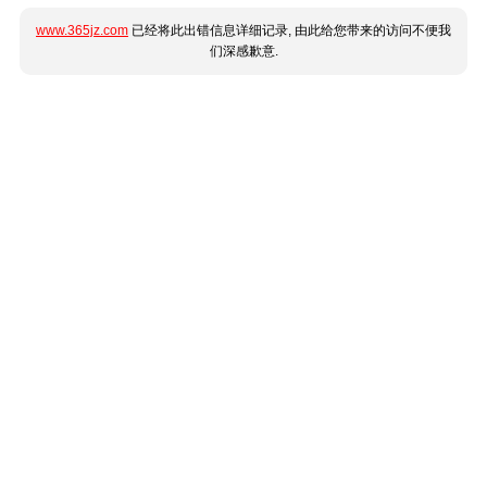
www.365jz.com
已经将此出错信息详细记录, 由此给您带来的访问不便我
们深感歉意.