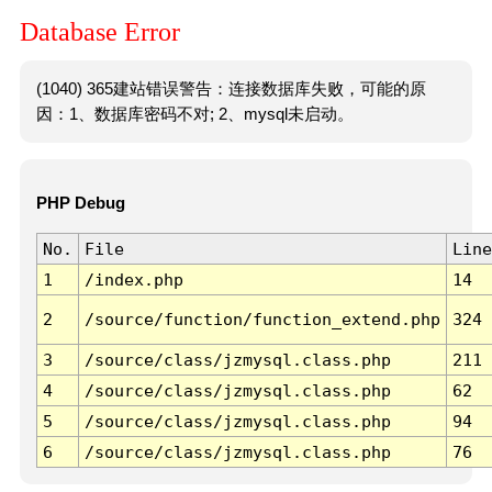
Database Error
(1040) 365建站错误警告：连接数据库失败，可能的原
因：1、数据库密码不对; 2、mysql未启动。
PHP Debug
No.
File
Line
1
/index.php
14
2
/source/function/function_extend.php
324
3
/source/class/jzmysql.class.php
211
4
/source/class/jzmysql.class.php
62
5
/source/class/jzmysql.class.php
94
6
/source/class/jzmysql.class.php
76