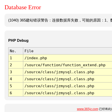
Database Error
(1040) 365建站错误警告：连接数据库失败，可能的原因：1、数
PHP Debug
No.
File
1
/index.php
2
/source/function/function_extend.php
3
/source/class/jzmysql.class.php
4
/source/class/jzmysql.class.php
5
/source/class/jzmysql.class.php
6
/source/class/jzmysql.class.php
www.365jz.com
已经将此