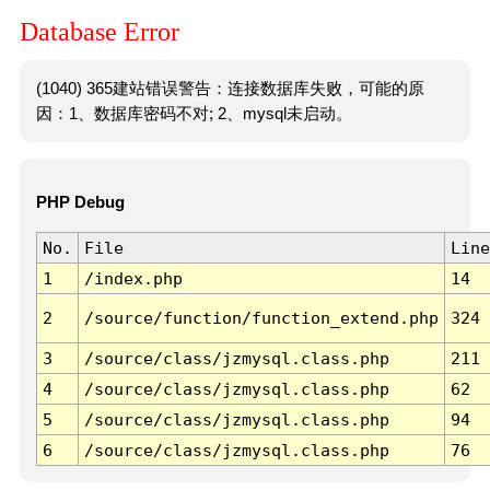
Database Error
(1040) 365建站错误警告：连接数据库失败，可能的原
因：1、数据库密码不对; 2、mysql未启动。
PHP Debug
No.
File
Line
1
/index.php
14
2
/source/function/function_extend.php
324
3
/source/class/jzmysql.class.php
211
4
/source/class/jzmysql.class.php
62
5
/source/class/jzmysql.class.php
94
6
/source/class/jzmysql.class.php
76