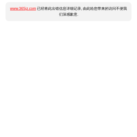
www.365jz.com
已经将此出错信息详细记录, 由此给您带来的访问不便我
们深感歉意.