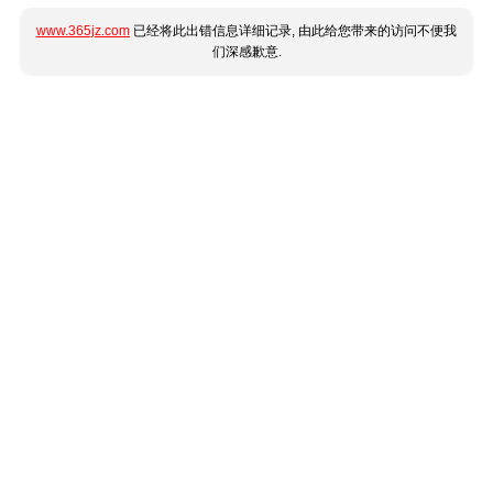
www.365jz.com
已经将此出错信息详细记录, 由此给您带来的访问不便我
们深感歉意.