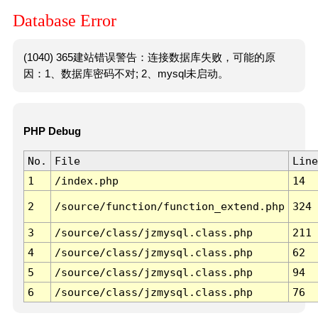
Database Error
(1040) 365建站错误警告：连接数据库失败，可能的原
因：1、数据库密码不对; 2、mysql未启动。
PHP Debug
No.
File
Line
1
/index.php
14
2
/source/function/function_extend.php
324
3
/source/class/jzmysql.class.php
211
4
/source/class/jzmysql.class.php
62
5
/source/class/jzmysql.class.php
94
6
/source/class/jzmysql.class.php
76