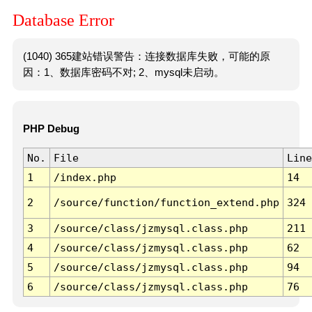
Database Error
(1040) 365建站错误警告：连接数据库失败，可能的原
因：1、数据库密码不对; 2、mysql未启动。
PHP Debug
No.
File
Line
1
/index.php
14
2
/source/function/function_extend.php
324
3
/source/class/jzmysql.class.php
211
4
/source/class/jzmysql.class.php
62
5
/source/class/jzmysql.class.php
94
6
/source/class/jzmysql.class.php
76