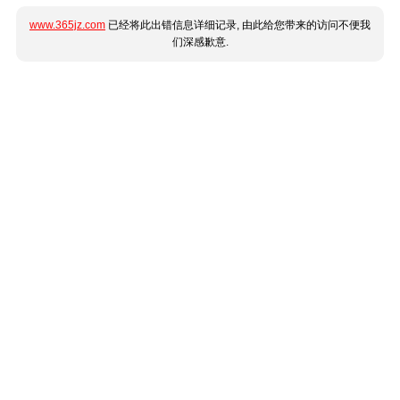
www.365jz.com
已经将此出错信息详细记录, 由此给您带来的访问不便我
们深感歉意.