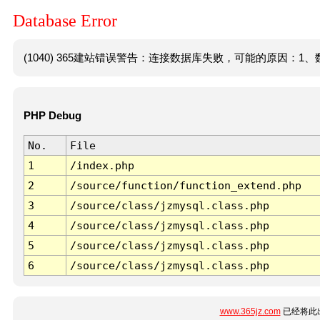
Database Error
(1040) 365建站错误警告：连接数据库失败，可能的原因：1、数
PHP Debug
No.
File
1
/index.php
2
/source/function/function_extend.php
3
/source/class/jzmysql.class.php
4
/source/class/jzmysql.class.php
5
/source/class/jzmysql.class.php
6
/source/class/jzmysql.class.php
www.365jz.com
已经将此