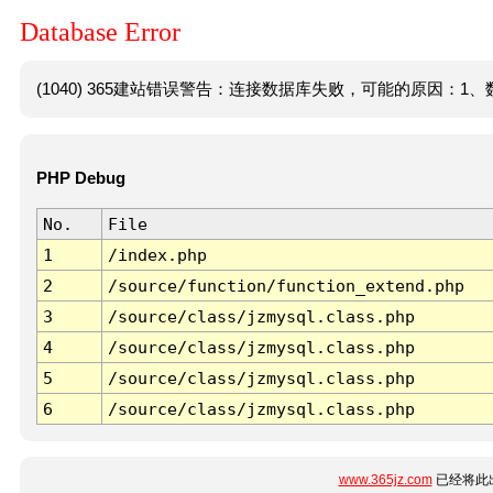
Database Error
(1040) 365建站错误警告：连接数据库失败，可能的原因：1、数
PHP Debug
No.
File
1
/index.php
2
/source/function/function_extend.php
3
/source/class/jzmysql.class.php
4
/source/class/jzmysql.class.php
5
/source/class/jzmysql.class.php
6
/source/class/jzmysql.class.php
www.365jz.com
已经将此